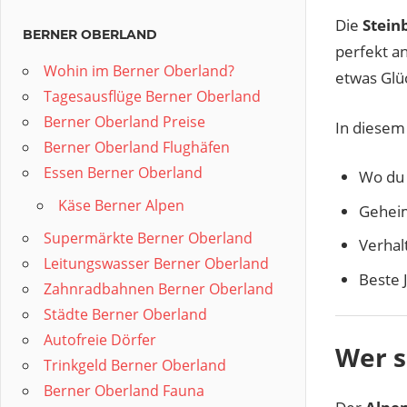
Die
Stein
BERNER OBERLAND
perfekt a
Wohin im Berner Oberland?
etwas Glü
Tagesausflüge Berner Oberland
Berner Oberland Preise
In diesem 
Berner Oberland Flughäfen
Essen Berner Oberland
Wo du 
Käse Berner Alpen
Geheim
Supermärkte Berner Oberland
Verhal
Leitungswasser Berner Oberland
Beste 
Zahnradbahnen Berner Oberland
Städte Berner Oberland
Autofreie Dörfer
Wer s
Trinkgeld Berner Oberland
Berner Oberland Fauna