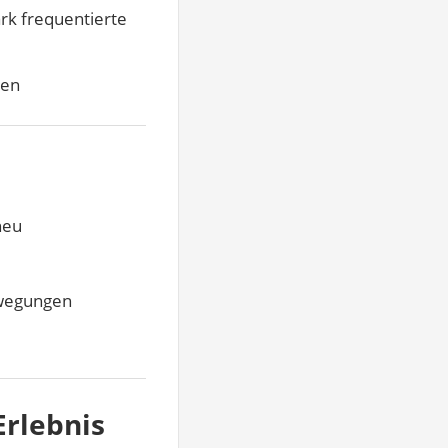
rk frequentierte
hen
heu
ewegungen
Erlebnis