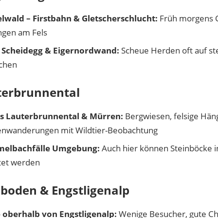
lwald – Firstbahn & Gletscherschlucht:
Früh morgens 
ngen am Fels
e Scheidegg & Eigernordwand:
Scheue Herden oft auf ste
ächen
terbrunnental
s Lauterbrunnental & Mürren:
Bergwiesen, felsige Häng
enwanderungen mit Wildtier-Beobachtung
elbachfälle Umgebung:
Auch hier können Steinböcke
tet werden
lboden & Engstligenalp
oberhalb von Engstligenalp:
Wenige Besucher, gute Ch