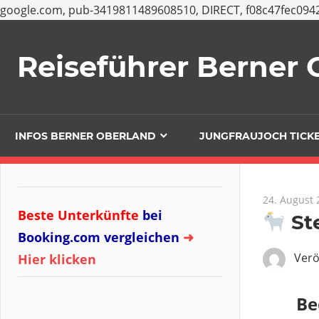
google.com, pub-3419811489608510, DIRECT, f08c47fec094
Zum
Inhalt
Reiseführer Berner
springen
INFOS BERNER OBERLAND
JUNGFRAUJOCH TICK
24. August 
Beste Unterkünfte
bei
St
Booking.com vergleichen
➜
Verö
Hier klicken
Be