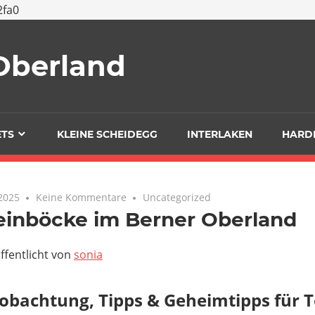
2fa0
 Oberland
ETS
KLEINE SCHEIDEGG
INTERLAKEN
HARD
2025
Keine Kommentare
Uncategorized
einböcke im Berner Oberland
ffentlicht von
sonia
obachtung, Tipps & Geheimtipps für T