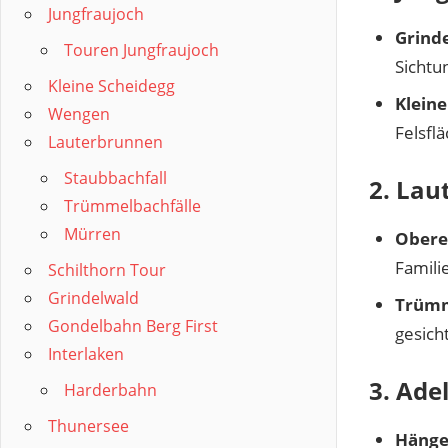
Jungfraujoch
Grinde
Touren Jungfraujoch
Sichtu
Kleine Scheidegg
Klein
Wengen
Felsfl
Lauterbrunnen
Staubbachfall
2. Lau
Trümmelbachfälle
Mürren
Obere
Famili
Schilthorn Tour
Grindelwald
Trümm
Gondelbahn Berg First
gesich
Interlaken
3. Ade
Harderbahn
Thunersee
Hänge 