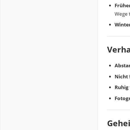
Frühe
Wege 
Winter
Verha
Abstan
Nicht 
Ruhig 
Fotogr
Gehei