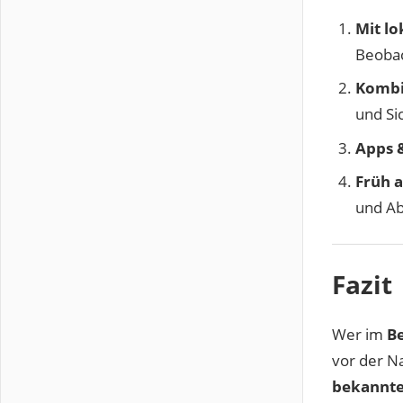
Mit lo
Beoba
Kombi
und Si
Apps &
Früh a
und A
Fazit
Wer im
B
vor der Na
bekannte