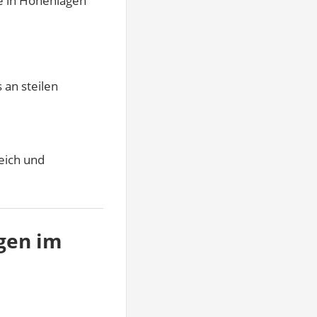
ie in Höhenlagen
 an steilen
reich und
gen im