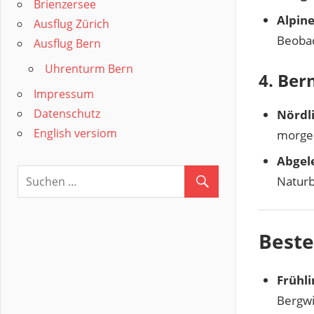
Brienzersee
Alpine
Ausflug Zürich
Beoba
Ausflug Bern
Uhrenturm Bern
4. Ber
Impressum
Datenschutz
Nördli
English versiom
morgen
Abgel
Naturb
Beste
Frühl
Bergw