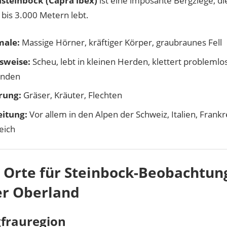
steinbock (Capra ibex)
ist eine imposante Bergziege, d
 bis 3.000 Metern lebt.
ale:
Massige Hörner, kräftiger Körper, graubraunes Fell
sweise:
Scheu, lebt in kleinen Herden, klettert problemlos
änden
rung:
Gräser, Kräuter, Flechten
itung:
Vor allem in den Alpen der Schweiz, Italien, Frank
eich
 Orte für Steinbock-Beobachtun
r Oberland
gfrauregion