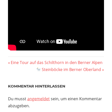
Vorheriger
Eine Tour auf das Schilthorn in den Berner Alpen
Beitragsnavigation
Beitrag:
Nächster
Steinböcke im Berner Oberland
Beitrag:
KOMMENTAR HINTERLASSEN
Du musst
angemeldet
sein, um einen Kommentar
abzugeben.