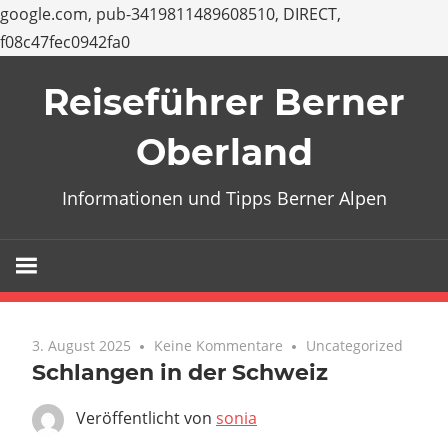
google.com, pub-3419811489608510, DIRECT,
f08c47fec0942fa0
Zum
Reiseführer Berner
Inhalt
springen
Oberland
Informationen und Tipps Berner Alpen
3. August 2025
Keine Kommentare
Uncategorized
Schlangen in der Schweiz
Veröffentlicht von
sonia